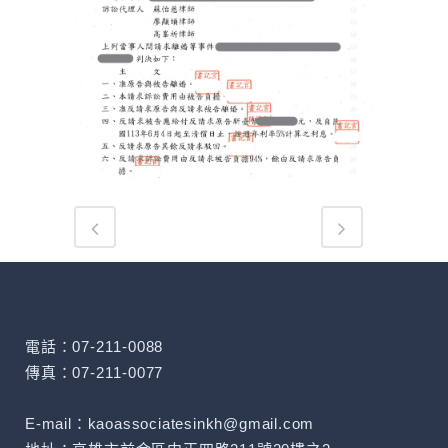
電話：07-211-0088
傳真：07-211-0077
E-mail：kaoassociatesinkh@gmail.com