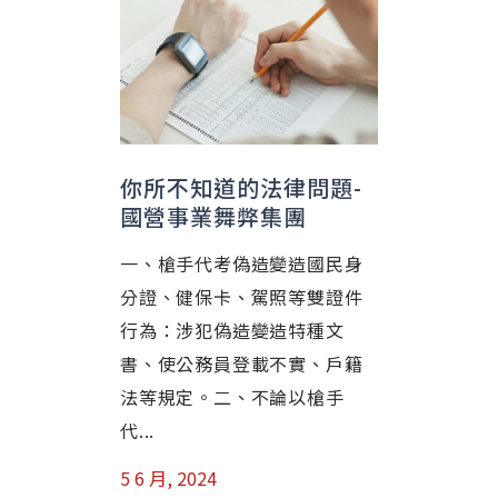
你所不知道的法律問題-
內政部
國營事業舞弊集團
消息最
一、槍手代考偽造變造國民身
防制假訊
分證、健保卡、駕照等雙證件
害，內政
行為：涉犯偽造變造特種文
護法」修
書、使公務員登載不實、戶籍
播明知為
法等規定。二、不論以槍手
生畏懼或恐
代...
14 12 月, 
5 6 月, 2024