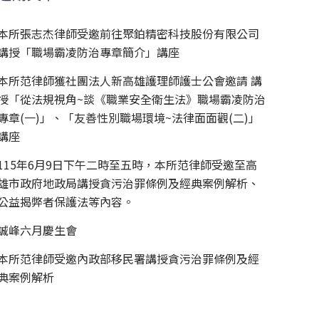
本所張志杰律師受邀前往聚鉑精密科技股份有限公司
講授「職場霸凌防治專章簡介」講座
本所范律師獲社團法人新高雄護理師護士公會邀請 講
授「從法規視角~談《職業安全衛生法》職場霸凌防治
專章(一)」、「友善性別職場環境~法律面面觀(二)」
講座
115年6月9日下午二時至五時，本所范律師受邀至高
雄市政府地政局講授貪污治罪條例及經典案例解析、
公益揭弊者保護法等內容。
誠峰六月慶生會
本所范律師受邀內政部移民署講授貪污治罪條例及經
典案例解析