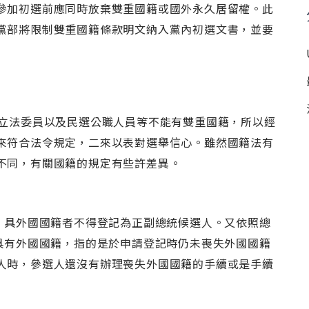
參加初選前應同時放棄雙重國籍或國外永久居留權。此
黨部將限制雙重國籍條款明文納入黨內初選文書，並要
，立法委員以及民選公職人員等不能有雙重國籍，所以經
來符合法令規定，二來以表對選舉信心。雖然國籍法有
不同，有關國籍的規定有些許差異。
定，具外國國籍者不得登記為正副總統候選人。又依照總
，具有外國國籍，指的是於申請登記時仍未喪失外國國籍
人時，參選人還沒有辦理喪失外國國籍的手續或是手續